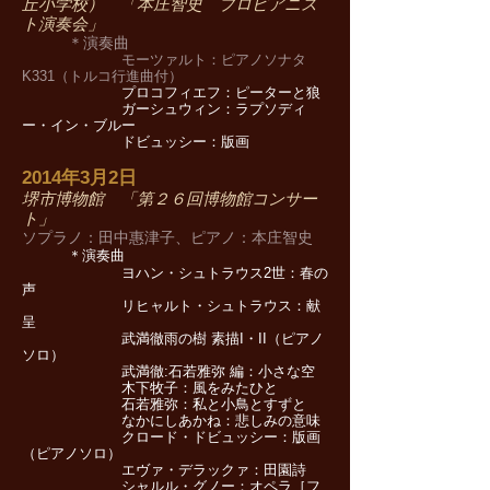
丘小学校） 「本庄智史 プロピアニス
ト演奏会」
＊演奏曲
モーツァルト：ピアノソナタ
K331（トルコ行進曲付）
プロコフィエフ：ピーターと狼
ガーシュウィン：ラプソディ
ー・イン・ブルー
ドビュッシー：版画
​2014年3月2日
堺市博物館 「第２６回博物館コンサー
ト」
ソプラノ：田中惠津子、ピアノ：本庄智史
＊演奏曲
ヨハン・シュトラウス2世：春の
声
リヒャルト・シュトラウス：献
呈
武満徹雨の樹 素描I・II（ピアノ
ソロ）
武満徹:石若雅弥 編：小さな空
木下牧子：風をみたひと
石若雅弥：私と小鳥とすずと
なかにしあかね：悲しみの意味
クロード・ドビュッシー：版画
（ピアノソロ）
エヴァ・デラックァ：田園詩
シャルル・グノー：オペラ［フ