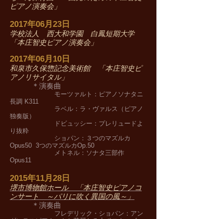
ピアノ演奏会」
2017年06月23日
学校法人 西大和学園 白鳳短期大学
「本庄智史ピアノ演奏会」
2017年06月10日
和泉市久保惣記念美術館 「本庄智史ピ
アノリサイタル」
＊演奏曲
モーツァルト：ピアノソナタニ
長調 K311
ラベル：ラ・ヴァルス（ピアノ
独奏版）
ドビュッシー：プレリュードよ
り抜粋
ショパン：３つのマズルカ
Opus50 3つのマズルカOp.50
メトネル：ソナタ三部作
Opus11
2015年11月28日
堺市博物館ホール 「本庄智史ピアノコ
ンサート ～パリに吹く異国の風～」
＊演奏曲
フレデリック・ショパン：アン