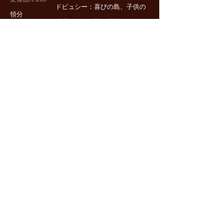
ドビュシー：喜びの島、子供の
領分
武満徹：雨の樹、素描Ⅰ＆Ⅱ
ショパン：ピアノソナタ
Opus35
2012年2月12日
MUSICASA 「本庄智史 ピアノリサ
イタル」
＊演奏曲
ドビュッシー：ベルガマスク組
曲
ガーシュウィン：ラプソディ・
イン・ブルー
メトネル： ピアノソナタ 作品
11
本庄智史：白い幻想
ガプリエル・フォーレ：夜想曲6
番Op.63
2007年9月23日
アルカイックホール 「華麗なるコンチ
ェルトの饗宴」
猪原美香：フルート、ピアノ：本庄智史、エ
ウフォニカ管弦楽団/指揮 井村誠貴
＊演奏曲
Ｓ.ラフマニノフ：ピア