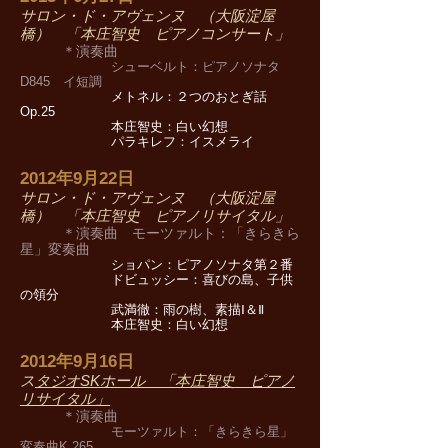
サロン・ド・アヴェンヌ （大阪淀屋
橋） 「本庄智史 ピアノコンサート」
＊演奏曲
シューベルト：ピアノソナタ
D845 イ短調
メトネル：２つのおとぎ話
Op.25
本庄智史：白い幻想
パラキレフ：イスメライ
2012年9月22日
サロン・ド・アヴェンヌ （大阪淀屋
橋） 「本庄智史 ピアノリサイタル」
＊演奏曲 モーツァルト：「きらきら
星」変奏曲
ショパン：ピアノソナタ第２番
ドビュッシー：喜びの島、子供
の領分
武満徹：雨の樹、素描Ⅰ＆Ⅱ
本庄智史：白い幻想
2012年9月16日
ス
タジオSKホール 「本庄智史 ピアノ
リサイタル」
＊演奏曲
モーツァルト：「きらきら星」
変奏曲K.265