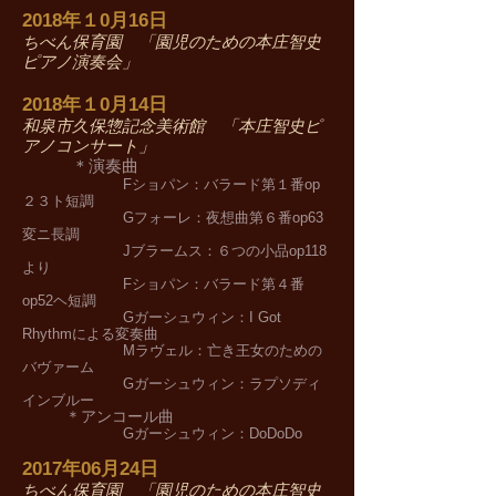
2018年１0月16日
ちべん保育園 「園児のための本庄智史
ピアノ演奏会」
2018年１0月14日
和泉市久保惣記念美術館 「本庄智史ピ
アノコンサート」
＊演奏曲
Fショパン：バラード第１番op
２３ト短調
Gフォーレ：夜想曲第６番op63
変ニ長調
Jブラームス：６つの小品op118
より
Fショパン：バラード第４番
op52ヘ短調
Gガーシュウィン：I Got
Rhythmによる変奏曲
Mラヴェル：亡き王女のための
バヴァーム
Gガーシュウィン：ラプソディ
インブルー
＊アンコール曲
Gガーシュウィン：DoDoDo
2017年06月24日
ちべん保育園 「園児のための本庄智史