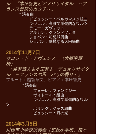
ル 「本庄智史ピアノリサイタル ～フ
ランス音楽のカタチ～」
＊演奏曲
ドビュッシー：ベルガマスク組曲
ラヴェル：高雅で感傷的なワルツ
ラモー：ガヴォット
アルカン：グランドソナタ
ショパン：幻想即興曲
ショパン：華麗なる大円舞曲
2014年11月7日
サロン・ド・アヴェンヌ （大阪淀屋
橋）
「越智章文＆本庄智史 デュオリサイタ
ル ～フランスの風 パリの香り～」
フルート：越智章文、ピアノ：本庄智史
＊演奏曲
フォーレ：ファンタジー
ヴィドール：組曲
ラヴェル：高雅で感傷的なワル
ツ
ボリング：
ジャズ組曲
ビュッシー：月の光
2014年3月5日
川西市小学校演奏会（加茂小学校、桜ヶ