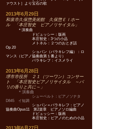
ァウスト］より宝石の歌
2013年6月29日
和泉市久保惣美術館 久保惣ＥＩホー
ル 「本庄智史 ピアノリサイタル」
＊演奏曲
ドビュッシー：版画
本庄智史：3つの小品
メトネル：２つのおとぎ話
Op.20
ショパン（パラキレフ編）：ロ
マンス（ピアノ協奏曲第１番より）
パラキレフ：イスメライ
2013年6月28日
堺市市役所 ２１（ツーワン）コンサー
ト 「本庄智史ピアノリサイタル ～パ
リの香りと共に～」
＊演奏曲
シューベルト：ピアノソナタ
D845 イ短調
ショパン＝バラキレフ：ピアノ
協奏曲Opus11 第2楽章 ピアノソロ編曲
ドビュッシー：版画
本庄智史：ピアノのための小品
2013年6月27日