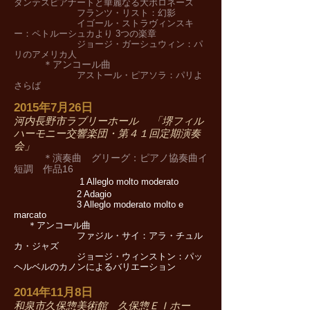
ダンテスピアナートと華麗なる大ポロネーズ
フランツ・リスト：幻影
イゴール・ストラヴィンスキ
ー：ペトルーシュカより 3つの楽章
ジョージ・ガーシュウィン：パ
リのアメリカ人
＊アンコール曲
アストール・ピアソラ：パリよ
さらば
2015年7月26日
河内長野市ラブリーホール 「堺フィル
ハーモニー交響楽団・第４１回定期演奏
会」
＊演奏曲 グリーグ：ピアノ協奏曲イ
短調 作品16
1 Alleglo molto moderato
2 Adagio
3 Alleglo moderato molto e
marcato
＊アンコール曲
ファジル・サイ：アラ・チュル
カ・ジャズ
ジョージ・ウィンストン：パッ
ヘルベルのカノンによるバリエーション
2014年11月8日
和泉市久保惣美術館 久保惣ＥＩホー