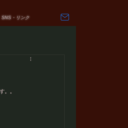
SNS・リンク
す
す。。